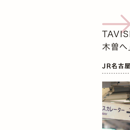
TAVI
木曽へ」
JR名古