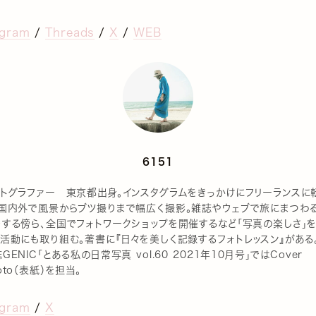
agram
/
Threads
/
X
/
WEB
6151
ォトグラファー 東京都出身。インスタグラムをきっかけにフリーランスに
。国内外で風景からブツ撮りまで幅広く撮影。雑誌やウェブで旅にまつわ
をする傍ら、全国でフォトワークショップを開催するなど「写真の楽しさ」
活動にも取り組む。著書に『日々を美しく記録するフォトレッスン』がある
GENIC「とある私の日常写真 vol.60 2021年10月号」ではCover
oto（表紙）を担当。
agram
/
X