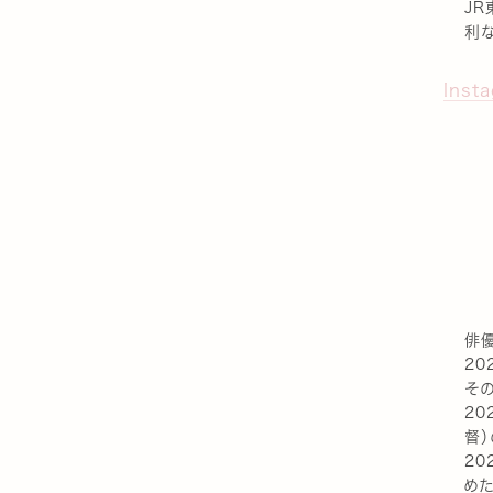
J
利
Inst
俳優
20
そ
20
督
20
めた