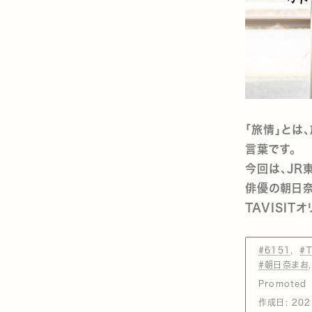
「旅情」とは
言葉です。
今回は、JR
俳優の朝日奈
TAVISI
#6151
#T
#朝日奈まお
Promoted
作成日:
202