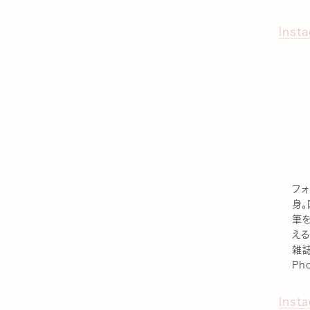
Inst
フ
身
筆
える
雑誌
Ph
Inst