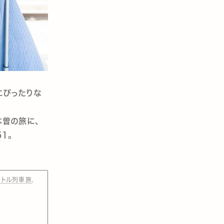
にぴったりな
木曽の旅に、
1。
リトル列車旅