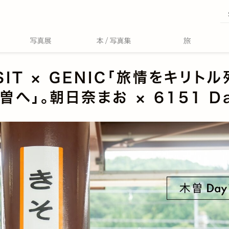
SIT × GENIC「旅情をキリト
曽へ」。朝日奈まお × 6151 D