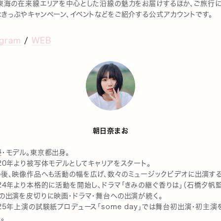
R東海の在来線エリアを中心とした沿線の魅力をお届けするほか、ご旅行
なきっぷやキャンペーン、イベントなどをご紹介する公式アカウントです。
agram
/
WEB
朝日奈まお
・モデル。東京都出身。
20年より被写体モデルとしてキャリアをスタート。
の後、映像作品へも活動の幅を広げ、数々のミュージックビデオに出演する
24年より本格的に活動を開始し、ドラマ「きみの継ぐ香りは」（石橋夕帆
）の出演を皮切りに映画・ドラマ・舞台への出演が続く。
25年上演の試験紙プロデュース「some day」では舞台初出演・初主演
。