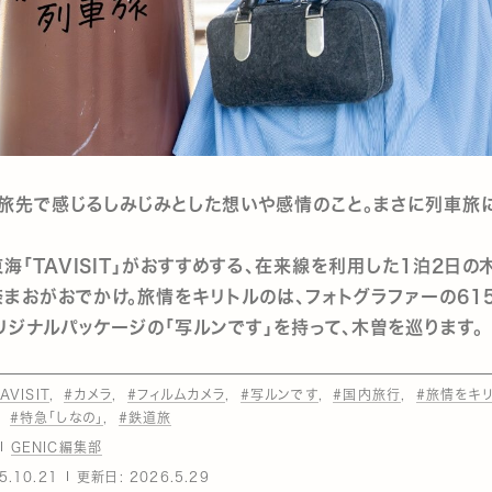
、旅先で感じるしみじみとした想いや感情のこと。まさに列車旅
東海「TAVISIT」がおすすめする、在来線を利用した1泊2日の
まおがおでかけ。旅情をキリトルのは、フォトグラファーの615
Tオリジナルパッケージの「写ルンです」を持って、木曽を巡ります。
AVISIT
#カメラ
#フィルムカメラ
#写ルンです
#国内旅行
#旅情をキ
#特急「しなの」
#鉄道旅
GENIC編集部
5.10.21
更新日:
2026.5.29