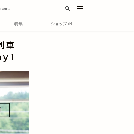
menu
ル列車
ay1