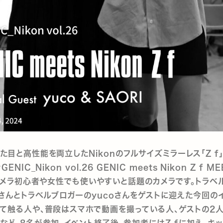
た目と高性能を両立したNikonのフルサイズミラーレス「Z f
ENIC_Nikon vol.26 GENIC meets Nikon Z f M
、カメラ初心者や女性でも使いやすいと話題のカメラです。トラベ
Iさんとトラベルブロガーのyucoさんをゲストに迎えた今回の
て触る人や、普段はスマホで動画を撮っている人、ゲストの2
など、8名が参加。イベント終了後、参加者にはZ fに加え、キ