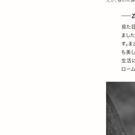
見た
まし
す。ま
も美し
生活
ロー