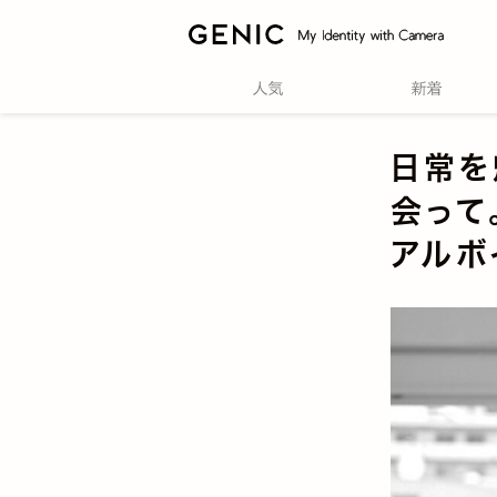
日常を
会って
アルボ