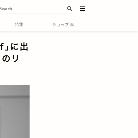
menu
f」に出
名のリ