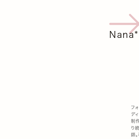
Nana*
フ
ディ
制
り続
師。