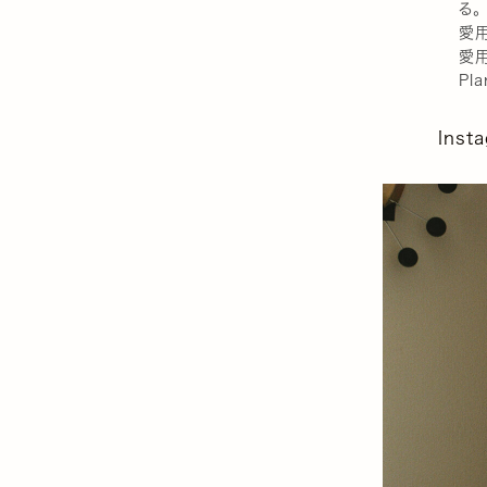
る。
愛用
愛用
Pla
Inst