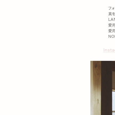
フォ
真を
LA
愛用
愛用
NO
Inst