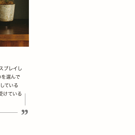
スプレイし
のを選んで
有している
受けている