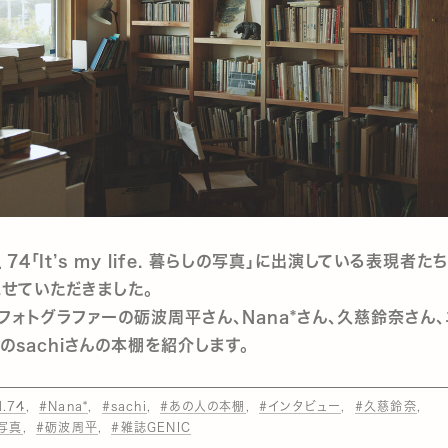
ol．74「It’s my life. 暮らしの写真」に出演している表現者
せていただきました。
フォトグラファーの砺波周平さん、Nana*さん、久慈鈴奈さん
のsachiさんの本棚を紹介します。
l.74
#Nana*
#sachi
#あの人の本棚
#インタビュー
#久慈鈴奈
写真
#砺波周平
#雑誌GENIC