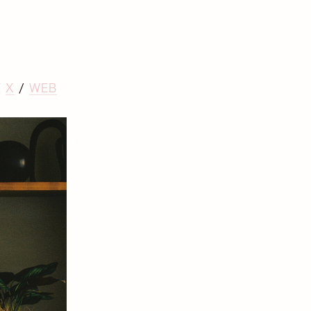
/
X
/
WEB