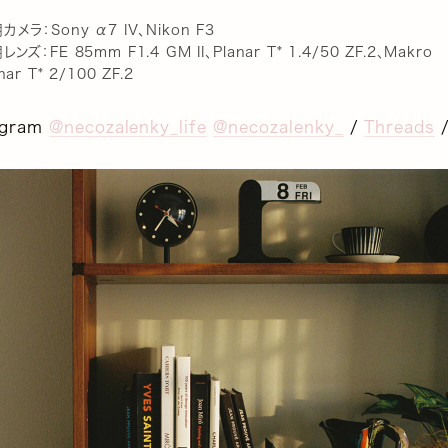
カメラ：Sony α7 IV、Nikon F3
レンズ：FE 85mm F1.4 GM II、Planar T* 1.4/50 ZF.2、Makro
nar T* 2/100 ZF.2
agram
@necozalenky_life
@necozalenky_
/
Threads