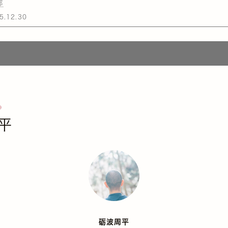
部
5.12.30
平
砺波周平