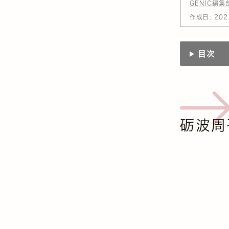
GENIC編集
作成日:
202
目次
砺波周