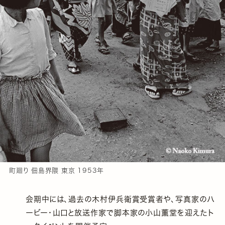
町廻り 佃島界隈 東京 1953年
会期中には、過去の木村伊兵衛賞受賞者や、写真家のハ
ービー・山口と放送作家で脚本家の小山薫堂を迎えたト