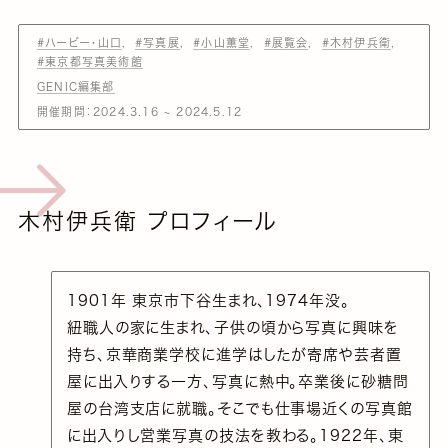
#ハービー・山口
#写真展
#小山薫堂
#展覧会
#木村伊兵衛
#東京都写真美術館
GENIC編集部
開催期間：2024.3.16 ~ 2024.5.12
木村伊兵衛 プロフィール
1901年 東京市下谷生まれ、1974年没。
紐職人の家に生まれ、子供の頃から写真に興味を
持ち、京華商業学校に進学はしたが寄席や芸者置
屋に出入りする一方、写真に熱中。卒業後に砂糖問
屋の台湾支店に就職。そこでも仕事場近くの写真館
に出入りし営業写真の技法を教わる。1922年、東