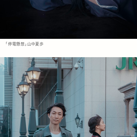
「停電懸想」山中夏歩