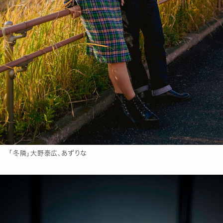
「冬隣」大野泰広、あずりな