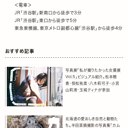
＜電車＞
JR「渋谷駅」新南口から徒歩で3分
JR「渋谷駅」東口から徒歩で5分
東急東横線、東京メトロ副都心線「渋谷駅」から徒歩4分
おすすめ記事
写真展「私が撮りたかった女優展
Vol.5」ビジュアル紹介。松本穂
香・恒松祐里・八木莉可子・小宮
山莉渚・玉城ティナが参加
北海道の愛おしき自然と動物た
ち。半田菜摘撮影の写真集「カム