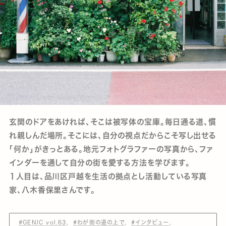
玄関のドアをあければ、そこは被写体の宝庫。毎日通る道、慣
れ親しんだ場所。そこには、自分の視点だからこそ写し出せる
「何か」がきっとある。地元フォトグラファーの写真から、ファ
インダーを通して自分の街を愛する方法を学びます。
１人目は、品川区戸越を生活の拠点とし活動している写真
家、八木香保里さんです。
#GENIC vol.63
#わが街の道の上で
#インタビュー