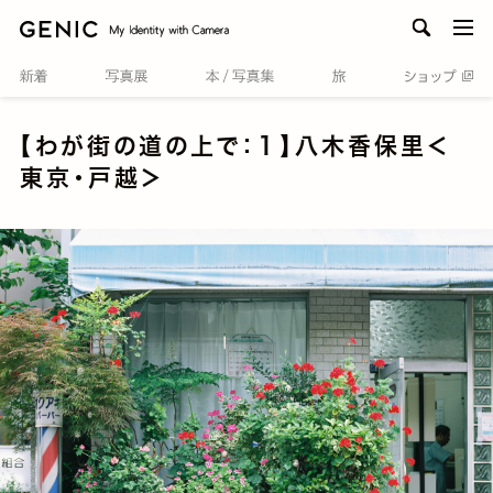
men
【わが街の道の上で：１】八木香保里＜
東京・戸越＞