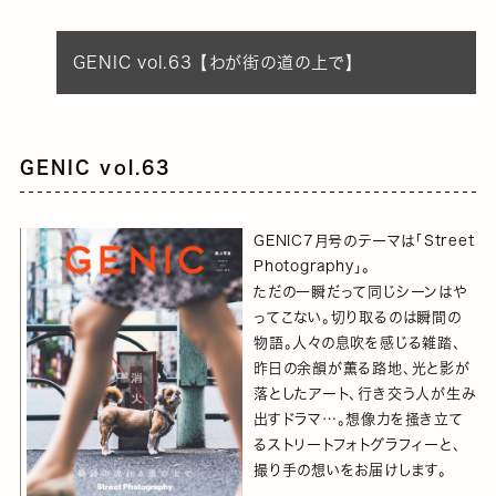
GENIC vol.63 【わが街の道の上で】
GENIC vol.63
GENIC7月号のテーマは「Street
Photography」。
ただの一瞬だって同じシーンはや
ってこない。切り取るのは瞬間の
物語。人々の息吹を感じる雑踏、
昨日の余韻が薫る路地、光と影が
落としたアート、行き交う人が生み
出すドラマ…。想像力を掻き立て
るストリートフォトグラフィーと、
撮り手の想いをお届けします。