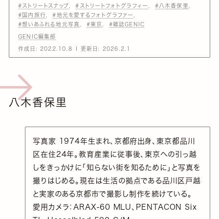
#ストリートスナップ
#ストリートフォトグラフィー
#八木香保里
#国内旅行
#地元を愛するフォトグラファー
#想いあふれる地元写真
#東京
#雑誌GENIC
GENIC編集部
作成日:
2022.10.8
更新日:
2026.2.1
八木香保里
写真家 1974年生まれ、京都府出身、東京都品川
区在住24年。教育産業に従事後、東京への引っ越
しをきっかけに「知らない街を知るために」と写真を
撮りはじめる。現在は生活の拠点である品川区戸越
と実家のある京都市で撮影し制作を続けている。
愛用カメラ：ARAX-60 MLU、PENTACON Six