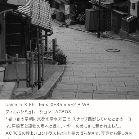
camera：X-E5 lens：XF35mmF2 R WR
フィルムシミュレーション： ACROS
「暑い夏の早朝に京都の清水方面で、スナップ撮影していたときの一コ
マ。屋根瓦と建物の奥へと続くレイヤーの美しさに惹かれました。
ACROSの程よいコントラストと白と黒の滑らかさで、写真から優しさを