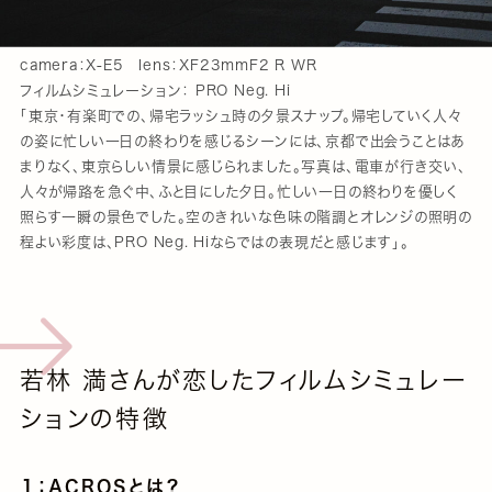
camera：X-E5 lens：XF23mmF2 R WR
フィルムシミュレーション： PRO Neg. Hi
「東京・有楽町での、帰宅ラッシュ時の夕景スナップ。帰宅していく人々
の姿に忙しい一日の終わりを感じるシーンには、京都で出会うことはあ
まりなく、東京らしい情景に感じられました。写真は、電車が行き交い、
人々が帰路を急ぐ中、ふと目にした夕日。忙しい一日の終わりを優しく
照らす一瞬の景色でした。空のきれいな色味の階調とオレンジの照明の
程よい彩度は、PRO Neg. Hiならではの表現だと感じます」。
若林 満さんが恋したフィルムシミュレー
ションの特徴
１：ACROSとは？