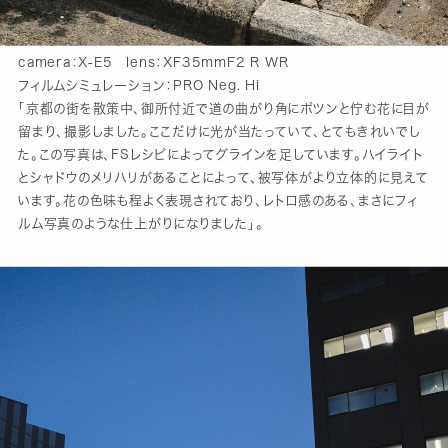
camera：X-E5 lens：XF35mmF2 R WR
フィルムシミュレーション：PRO Neg. Hi
「京都の街を散策中、御所付近で道の曲がり角にポツンと佇む花に目が
留まり、撮影しました。ここだけに光が当たっていて、とてもきれいでし
た。この写真は、FSレシピによってグラインを足しています。ハイライト
とシャドウのメリハリがあることによって、被写体がより立体的に見えて
います。花の色味も程よく表現されており、レトロ感のある、まさにフィ
ルム写真のような仕上がりになりました」。