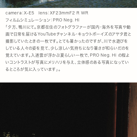
camera：X-E5 lens：XF23mmF2 R WR
フィルムシミュレーション：PRO Neg. Hi
「夕方、鴨川にて。京都在住のフォトグラファーが国内・海外を写真や動
画で日常を届けるYouTubeチャンネル・キョウトボーイズのアヤタ君と
撮影していたときの一枚です。とても暑かったのですが、川で水遊びを
している人々の姿を見て、少し涼しい気持ちになり暑さが和らいだのを
覚えています。入道雲が浮かぶ夏らしい一枚で、PRO Neg. Hi の程よ
いコントラストが写真にメリハリを与え、立体感のある写真になってい
るところが気に入っています」。