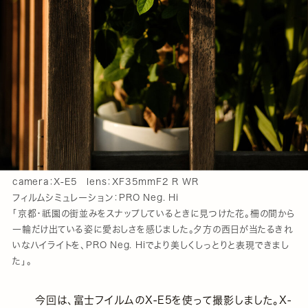
camera：X-E5 lens：XF35mmF2 R WR
フィルムシミュレーション：PRO Neg. Hi
「京都・祇園の街並みをスナップしているときに見つけた花。柵の間から
一輪だけ出ている姿に愛おしさを感じました。夕方の西日が当たるきれ
いなハイライトを、PRO Neg. Hiでより美しくしっとりと表現できまし
た」。
今回は、富士フイルムのX-E5を使って撮影しました。X-