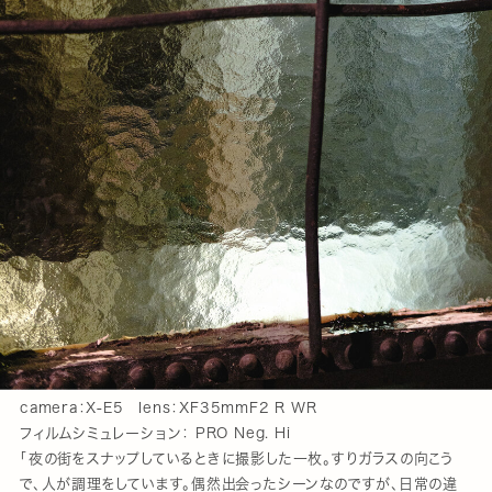
camera：X-E5 lens：XF35mmF2 R WR
フィルムシミュレーション： PRO Neg. Hi
「夜の街をスナップしているときに撮影した一枚。すりガラスの向こう
で、人が調理をしています。偶然出会ったシーンなのですが、日常の違