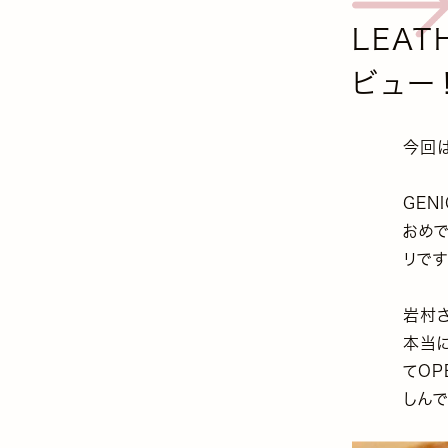
LEAT
ビュー
今回
GEN
おめで
リです
岩村さ
本当
てO
しん