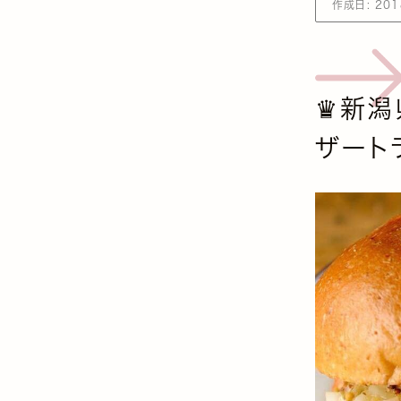
作成日:
201
♛新潟県
ザート