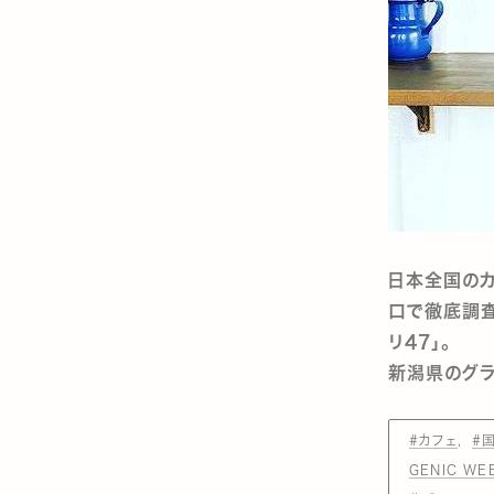
日本全国のカ
口で徹底調査
リ47」。
新潟県のグラ
#カフェ
#
GENIC W