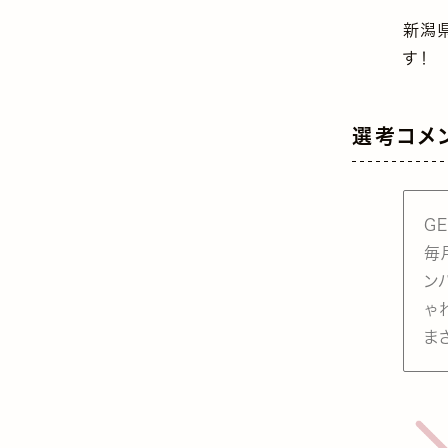
新潟県
す！
選考コメ
G
毎
ン
ゃ
ま