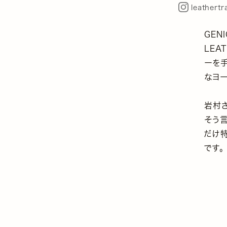
leathert
GEN
LEA
ーを手
なヨー
岩村さ
そう
だけ
です。