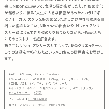
書」。Nikonと出会って、表現の幅が広がったり、作風に変化
が起きたり、“撮る”人生に大きな影響があったという12名
にフォーカス。カメラを好きになったきっかけや写真の道を目
指した経緯をはじめ、Nikonとの出会いや、Nikon Zシリー
ズと一緒に歩んできた道のりを振り返りながら、作品ととも
にそのヒストリーを紐解きます。
第２回はNikon Zシリーズと出会って、映像クリエイターと
しての活動を本格化したというAOIさんの履歴書をお届けし
ます。
#AOI
#Nikon
#NikonCreators
#NikonCreatorsの履歴書
#Vlog
#Vlogカメラ
#Z6
#Z6II
#Z8
#インスタ
#インスタ リール
#インスタリール＆Vlog＆動画カメラ
#カメラ
#フォトグラファー
#プロトラベラー
#動画
Promoted
GENIC編集部
作成日:
2023.7.3
更新日:
2023.9.28