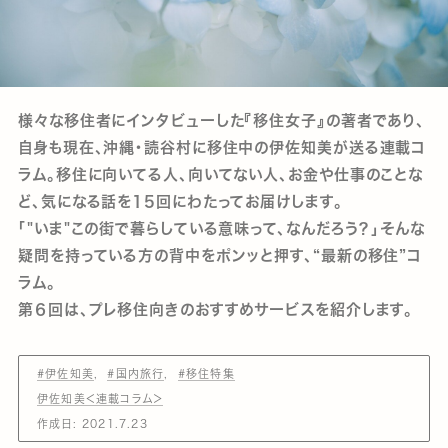
様々な移住者にインタビューした『移住女子』の著者であり、
自身も現在、沖縄・読谷村に移住中の伊佐知美が送る連載コ
ラム。移住に向いてる人、向いてない人、お金や仕事のことな
ど、気になる話を15回にわたってお届けします。
「"いま"この街で暮らしている意味って、なんだろう？」そんな
疑問を持っている方の背中をポンッと押す、“最新の移住”コ
ラム。
第６回は、プレ移住向きのおすすめサービスを紹介します。
#伊佐知美
#国内旅行
#移住特集
伊佐知美＜連載コラム＞
作成日:
2021.7.23