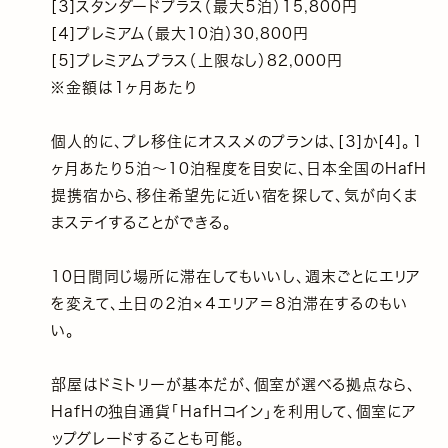
[３]スタンダードプラス（最大５泊）15,800円
[４]プレミアム（最大10泊）30,800円
[５]プレミアムプラス（上限なし）82,000円
※金額は１ヶ月あたり
個人的に、プレ移住にオススメのプランは、[３]か[４]。１
ヶ月あたり５泊〜10泊程度を目安に、日本全国のHafH
提携宿から、移住希望先に近い宿を探して、気が向くま
まステイすることができる。
10日間同じ場所に滞在してもいいし、週末ごとにエリア
を変えて、土日の２泊×４エリア＝８泊滞在するのもい
い。
部屋はドミトリーが基本だが、個室が選べる拠点なら、
HafHの独自通貨「HafHコイン」を利用して、個室にア
ップグレードすることも可能。