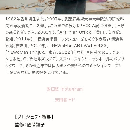
1982年香川県生まれ。2007年、武蔵野美術大学大学院造形研究科
美術専攻油絵コース修了。これまでの展示に「VOCA展 2008」（上野
の森美術館、東京、2008年）、「Art in an Office」（豊田市美術館、
愛知、2011年）、「横浜美術館コレクション 光をめぐる表現」（横浜美
術館、神奈川、2012年）、「NEWoMan ART Wall Vol.23」
（NEWoMan shinjuku、東京、2022年）など。国内外でのコレクショ
ンも多数。虎ノ門ヒルズレジデンススペースやクリニックホールのパブリ
ックワーク、その他近年では個人また企業からのコミッションワークも
手がけるなど活動の幅を広げている。
安田悠 Instagram
安田悠 HP
【プロジェクト概要】
監修：龍崎翔子