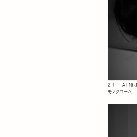
Z f ＋ AI N
モノクローム