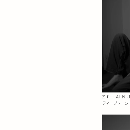
Z f ＋ AI N
ディープトーン