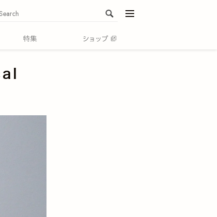
menu
al