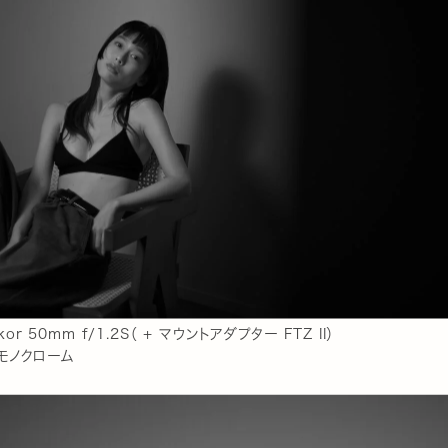
ikkor 50mm f/1.2S（ + マウントアダプター FTZ II）
モノクローム