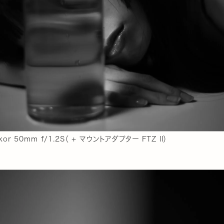
ikkor 50mm f/1.2S（ + マウントアダプター FTZ II）