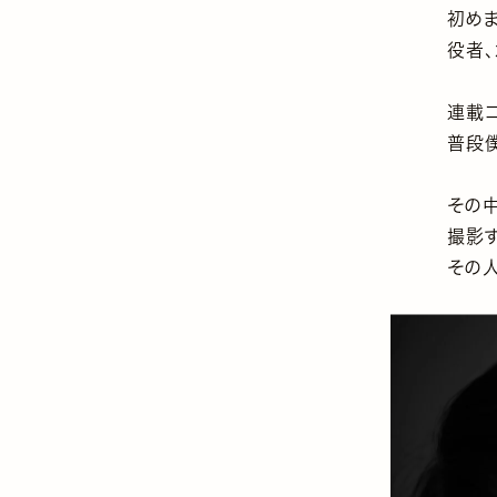
初めま
役者、
連載コ
普段僕
その
撮影す
その