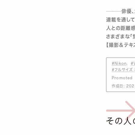
───俳優、カ
連載を通して、
人との距離感
さまざまな
【撮影＆テキス
#Nikon
#
#フルサイズ
Promoted
作成日:
202
その人