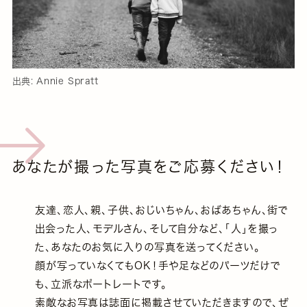
出典:
Annie Spratt
あなたが撮った写真をご応募ください！
友達、恋人、親、子供、おじいちゃん、おばあちゃん、街で
出会った人、モデルさん、そして自分など、「人」を撮っ
た、あなたのお気に入りの写真を送ってください。
顔が写っていなくてもOK！手や足などのパーツだけで
も、立派なポートレートです。
素敵なお写真は誌面に掲載させていただきますので、ぜ