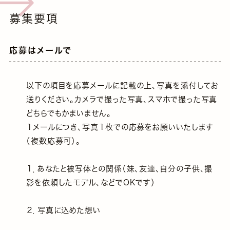
募集要項
応募はメールで
以下の項目を応募メールに記載の上、写真を添付してお
送りください。カメラで撮った写真、スマホで撮った写真
どちらでもかまいません。
１メールにつき、写真１枚での応募をお願いいたします
（複数応募可）。
１．あなたと被写体との関係（妹、友達、自分の子供、撮
影を依頼したモデル、などでOKです）
２．写真に込めた想い