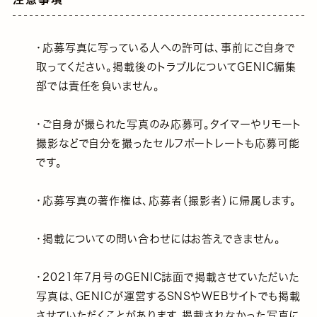
・応募写真に写っている人への許可は、事前にご自身で
取ってください。掲載後のトラブルについてGENIC編集
部では責任を負いません。
・ご自身が撮られた写真のみ応募可。タイマーやリモート
撮影などで自分を撮ったセルフポートレートも応募可能
です。
・応募写真の著作権は、応募者（撮影者）に帰属します。
・掲載についての問い合わせにはお答えできません。
・2021年7月号のGENIC誌面で掲載させていただいた
写真は、GENICが運営するSNSやWEBサイトでも掲載
させていただくことがあります。掲載されなかった写真に