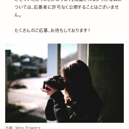
ついては、応募者に許可なく公開することはございませ
ん。
たくさんのご応募、お待ちしております！
出典:
Wes Powers