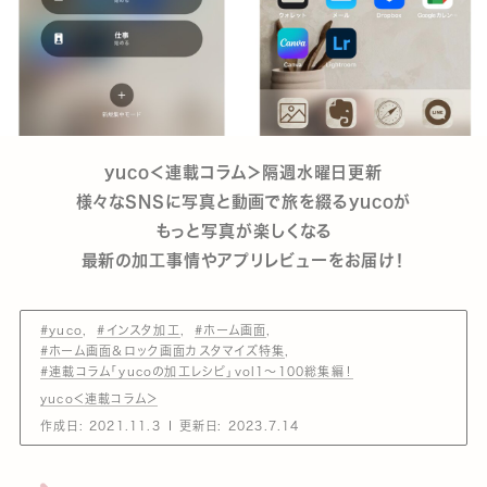
yuco＜連載コラム＞隔週水曜日更新
様々なSNSに写真と動画で旅を綴るyucoが
もっと写真が楽しくなる
最新の加工事情やアプリレビューをお届け！
#yuco
#インスタ加工
#ホーム画面
#ホーム画面＆ロック画面カスタマイズ特集
#連載コラム「yucoの加工レシピ」vol1～100総集編！
yuco＜連載コラム＞
作成日:
2021.11.3
更新日:
2023.7.14