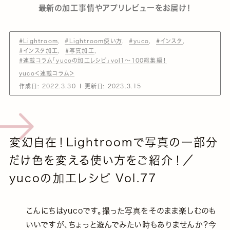
最新の加工事情やアプリレビューをお届け！
#Lightroom
#Lightroom使い方
#yuco
#インスタ
#インスタ加工
#写真加工
#連載コラム「yucoの加工レシピ」vol1～100総集編！
yuco＜連載コラム＞
作成日:
2022.3.30
更新日:
2023.3.15
変幻自在！Lightroomで写真の一部分
だけ色を変える使い方をご紹介！／
yucoの加工レシピ Vol.77
こんにちはyucoです。撮った写真をそのまま楽しむのも
いいですが、ちょっと遊んでみたい時もありませんか？今