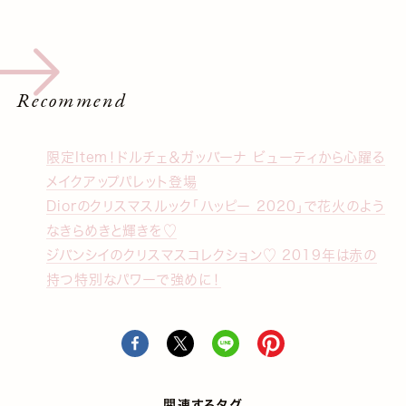
Recommend
限定Item！ドルチェ＆ガッバーナ ビューティから心躍る
メイクアップパレット登場
Diorのクリスマスルック「ハッピー 2020」で花火のよう
なきらめきと輝きを♡
ジバンシイのクリスマスコレクション♡ 2019年は赤の
持つ特別なパワーで強めに！
関連するタグ