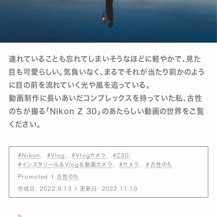
連れていることも忘れてしまいそうなほどに軽やかで、見た
目も可愛らしい。気負いなく、まるでそれが当たり前かのよう
に目の前を流れていく光や風を追っている。
動画制作に長いあいだコンプレックスを持っていた私、古性
のちが撮る「Nikon Z 30」のあたらしい動画の世界をご覧
ください。
#Nikon
#Vlog
#Vlogカメラ
#Z30
#インスタリール＆Vlog＆動画カメラ
#カメラ
#古性のち
Promoted
古性のち
作成日:
2022.9.13
更新日:
2022.11.10