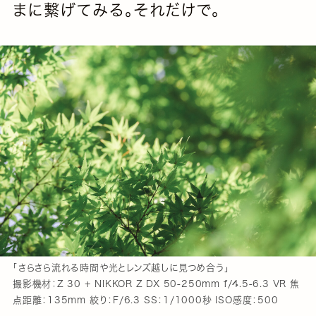
まに繋げてみる。それだけで。
「さらさら流れる時間や光とレンズ越しに見つめ合う」
撮影機材：Z 30 + NIKKOR Z DX 50-250mm f/4.5-6.3 VR 焦
点距離：135mm 絞り：F/6.3 SS：1/1000秒 ISO感度：500