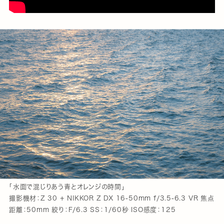
「水面で混じりあう青とオレンジの時間」
撮影機材：Z 30 + NIKKOR Z DX 16-50mm f/3.5-6.3 VR 焦点
距離：50mm 絞り：F/6.3 SS：1/60秒 ISO感度：125