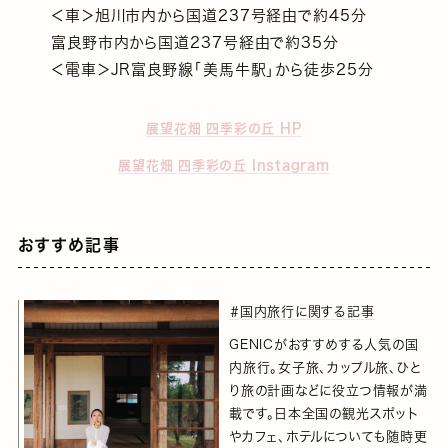
＜車＞旭川市内から国道237号経由で約45分
富良野市内から国道237号経由で約35分
＜電車＞JR富良野線「美馬牛駅」から徒歩25分
展望花畑 四季彩の丘 HP
展望花畑 四季彩の丘 Instagram
おすすめ記事
＃国内旅行に関する記事
GENICがおすすめする人気の国
内旅行。女子旅、カップル旅、ひと
り旅の計画などに役立つ情報が満
載です。日本全国の観光スポット
やカフェ、ホテルについても随時更