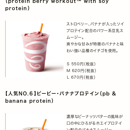
（protein berry workout™ with soy
protein）
ストロベリー、バナナが入ったソイ
プロテイン配合のパワー系豆乳ス
ムージー。
爽やかな甘みが特徴のバナナと味
わい強い品種のイチゴを使用。
Ｓ 550円（税抜）
Ｍ 620円（税抜）
Ｌ 670円（税抜）
【人気NO.６】ピービー・バナナプロテイン（pb &
banana protein）
濃厚なピーナッツバターの風味が
口の中にひろがるホエイプロテイ
ン配合のバナナスムージー。