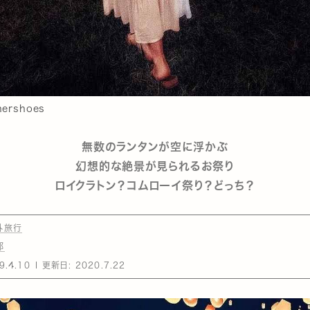
nhershoes
無数のランタンが空に浮かぶ
幻想的な絶景が見られるお祭り
ロイクラトン？コムローイ祭り？どっち？
外旅行
部
9.4.10
更新日:
2020.7.22