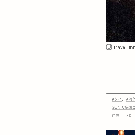
travel_i
#タイ
#海
GENIC編集
作成日:
201