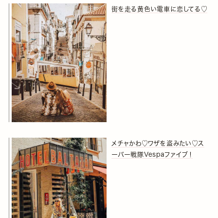
街を走る黄色い電車に恋してる♡
メチャかわ♡ワザを盗みたい♡ス
ーパー戦隊Vespaファイブ！