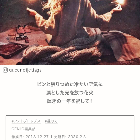
queenofjetlags
ピンと張りつめた冷たい空気に
凛とした光を放つ花火
輝きの一年を祝して！
#フォトプロップス
#撮り方
GENIC編集部
作成日:
2018.12.27
更新日:
2020.2.3