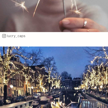
lucry_caps