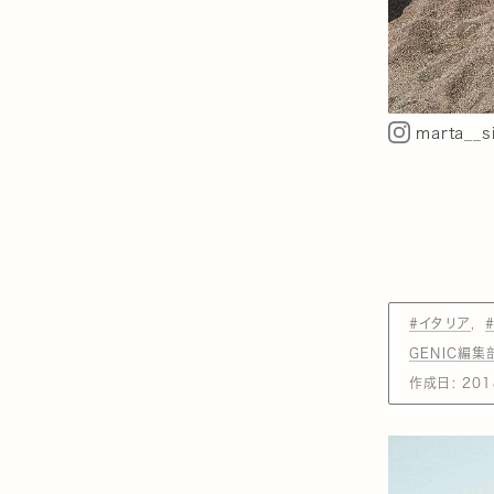
marta__s
#イタリア
GENIC編集
作成日:
201