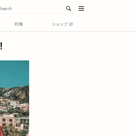
menu
！