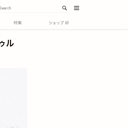
menu
ゥル