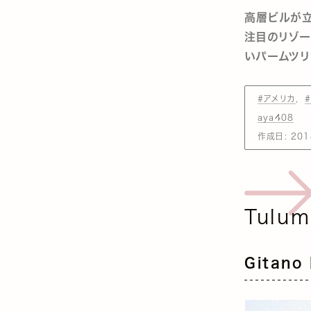
高層ビルが立
注目のリゾー
いパームツリ
#アメリカ
aya408
作成日:
201
Tul
Gitano