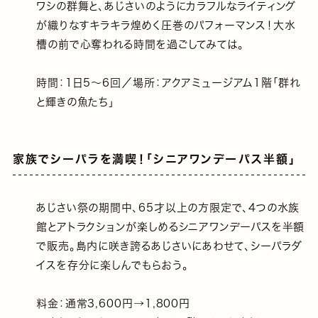
ワシの群舞と、あじさいのようにカラフルなライティング
が織りなすキラキラ煌めく圧巻のパフォーマンス！大水
槽の前で心奪われる時間を過ごしてみては。
時間：1日5～6回／場所：アクアミュージアム1階｢群れ
と輝きの魚たち｣
家族でシーパラを満喫！｢シニアワンデーパス半額｣
あじさい祭の期間中、65才以上の方限定で、4つの水族
館とアトラクションが楽しめるシニアワンデーパスを半額
で販売。島内に咲き誇るあじさいにあわせて、シーパラダ
イスを存分に楽しんでもらおう。
料金：通常3,600円→1,800円