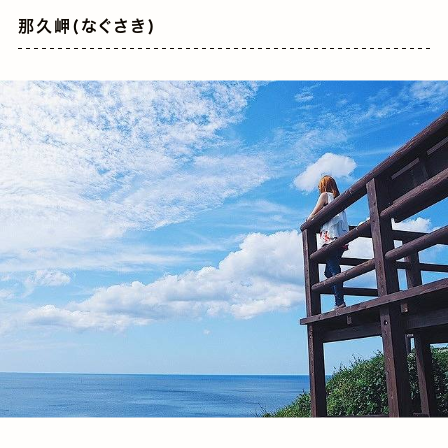
那久岬(なぐさき)