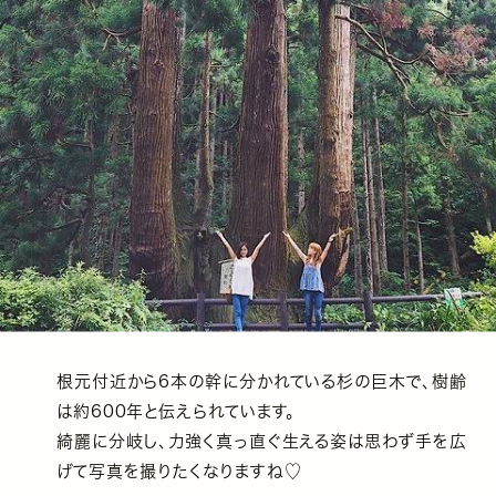
根元付近から6本の幹に分かれている杉の巨木で、樹齢
は約600年と伝えられています。
綺麗に分岐し、力強く真っ直ぐ生える姿は思わず手を広
げて写真を撮りたくなりますね♡