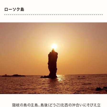
ローソク島
隠岐の島の主島、島後(どうご)北西の沖合いにそびえ立