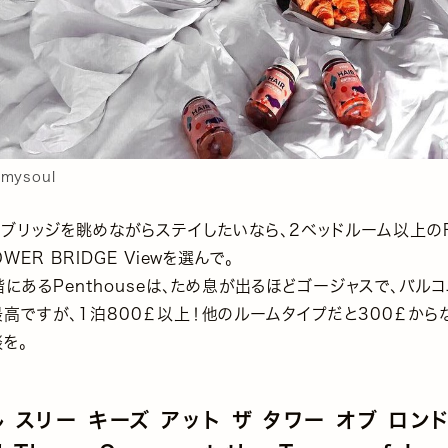
nmysoul
ブリッジを眺めながらステイしたいなら、2ベッドルーム以上のRiv
OWER BRIDGE Viewを選んで。
にあるPenthouseは、ため息が出るほどゴージャスで、バル
高ですが、1泊800￡以上！他のルームタイプだと300￡から
を。
 スリー キーズ アット ザ タワー オブ ロン