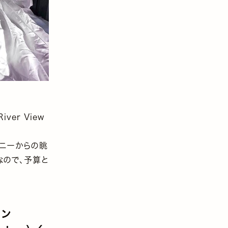
er View
コニーからの眺
なので、予算と
ドン