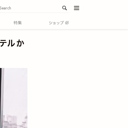
menu
テルか