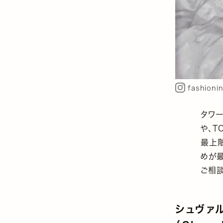
fashioni
タワー
や、T
最上階
めが最
ご相談
シュヴァル