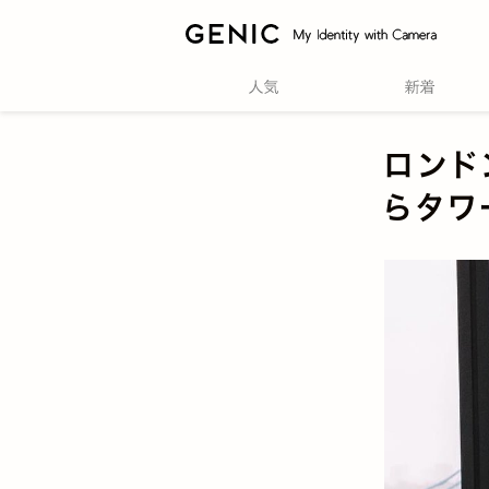
ロンド
らタワ