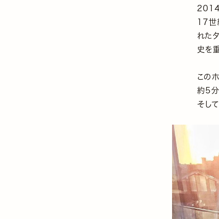
201
17
れた
史を
この
約5
そし