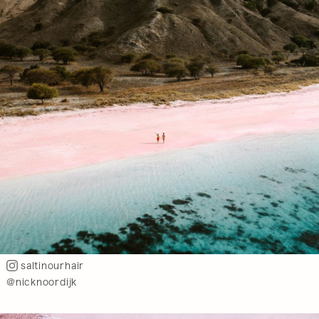
saltinourhair
@nicknoordijk