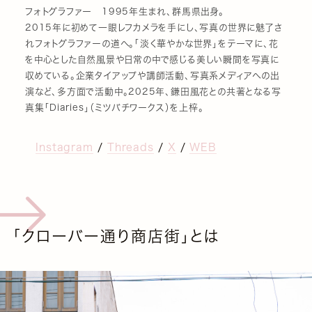
フォトグラファー 1995年生まれ、群馬県出身。
2015年に初めて一眼レフカメラを手にし、写真の世界に魅了さ
れフォトグラファーの道へ。「淡く華やかな世界」をテーマに、花
を中心とした自然風景や日常の中で感じる美しい瞬間を写真に
収めている。企業タイアップや講師活動、写真系メディアへの出
演など、多方面で活動中。2025年、鎌田風花との共著となる写
真集「Diaries」（ミツバチワークス）を上梓。
Instagram
/
Threads
/
X
/
WEB
「クローバー通り商店街」とは