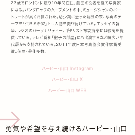
23歳でロンドンに渡り10年間在住、劇団の役者を経て写真家
になる。パンクロックのムーブメントの中、ミュージシャンのポー
トレートが高く評価された。幼少期に患った病歴の末、写真のテ
ーマを「生きる希望」とし人物を撮り続けている。エッセイの執
筆、ラジオのパーソナリティー、ギタリスト布袋寅泰には歌詞を提
供している。テレビ番組「徹子の部屋」にも出演するなど幅広い年
代層から支持されている。2011年度日本写真協会賞作家賞受
賞。個展・著作多数。
ハービー・山口 Instagram
ハービー・山口 X
ハービー・山口 WEB
勇気や希望を与え続けるハービー・山口