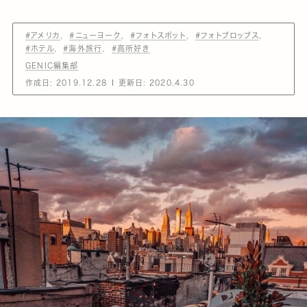
#アメリカ
#ニューヨーク
#フォトスポット
#フォトプロップス
#ホテル
#海外旅行
#高所好き
GENIC編集部
作成日:
2019.12.28
更新日:
2020.4.30