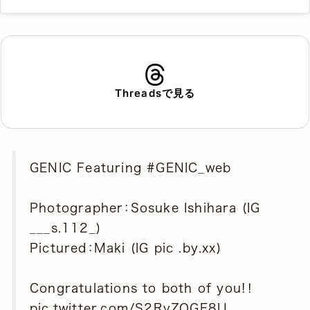
Threadsで見る
GENIC Featuring
#GENIC_web
Photographer：Sosuke Ishihara (IG
___s.112_)
Pictured：Maki (IG pic .by.xx)
Congratulations to both of you!！
pic.twitter.com/S2RvZQGF8U